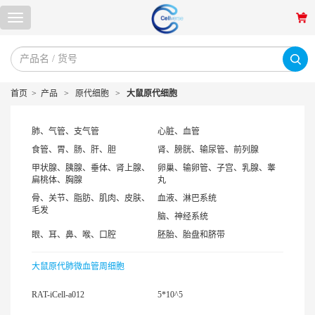
首页
>
产品
>
原代细胞
>
大鼠原代细胞
肺、气管、支气管
心脏、血管
食管、胃、肠、肝、胆
肾、膀胱、输尿管、前列腺
甲状腺、胰腺、垂体、肾上腺、
卵巢、输卵管、子宫、乳腺、睾
扁桃体、胸腺
丸
骨、关节、脂肪、肌肉、皮肤、
血液、淋巴系统
毛发
脑、神经系统
眼、耳、鼻、喉、口腔
胚胎、胎盘和脐带
大鼠原代肺微血管周细胞
RAT-iCell-a012
5*10^5