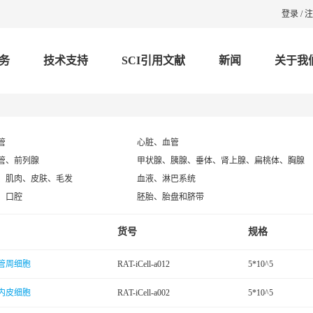
登录
/
注
务
技术支持
SCI引用文献
新闻
关于我
管
心脏、血管
管、前列腺
甲状腺、胰腺、垂体、肾上腺、扁桃体、胸腺
、肌肉、皮肤、毛发
血液、淋巴系统
、口腔
胚胎、胎盘和脐带
货号
规格
管周细胞
RAT-iCell-a012
5*10^5
内皮细胞
RAT-iCell-a002
5*10^5