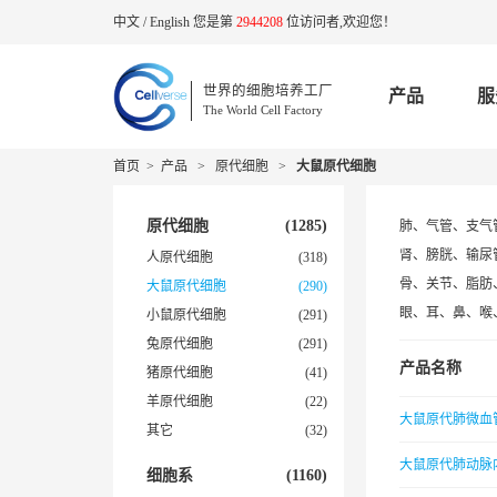
中文
/
English
您是第
2944208
位访问者,欢迎您！
世界的细胞培养工厂
产品
服
The World Cell Factory
首页
>
产品
>
原代细胞
>
大鼠原代细胞
原代细胞
(1285)
肺、气管、支气
肾、膀胱、输尿
人原代细胞
(318)
骨、关节、脂肪
大鼠原代细胞
(290)
眼、耳、鼻、喉
小鼠原代细胞
(291)
兔原代细胞
(291)
产品名称
猪原代细胞
(41)
羊原代细胞
(22)
大鼠原代肺微血
其它
(32)
大鼠原代肺动脉
细胞系
(1160)