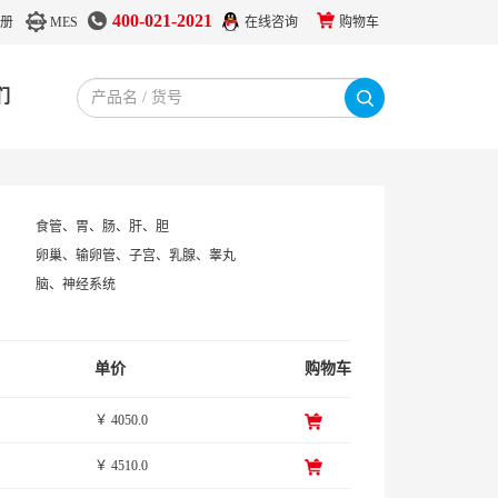
400-021-2021
册
MES
在线咨询
购物车
们
食管、胃、肠、肝、胆
卵巢、输卵管、子宫、乳腺、睾丸
脑、神经系统
单价
购物车
￥ 4050.0
￥ 4510.0