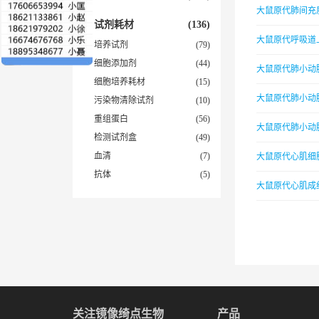
大鼠原代肺间充
试剂耗材
(136)
大鼠原代呼吸道
培养试剂
(79)
细胞添加剂
(44)
大鼠原代肺小动
细胞培养耗材
(15)
大鼠原代肺小动
污染物清除试剂
(10)
重组蛋白
(56)
大鼠原代肺小动
检测试剂盒
(49)
血清
(7)
大鼠原代心肌细
抗体
(5)
大鼠原代心肌成
关注镜像绮点生物
产品