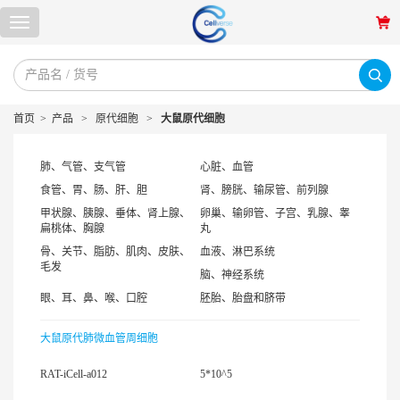
首页
>
产品
>
原代细胞
>
大鼠原代细胞
肺、气管、支气管
心脏、血管
食管、胃、肠、肝、胆
肾、膀胱、输尿管、前列腺
甲状腺、胰腺、垂体、肾上腺、
卵巢、输卵管、子宫、乳腺、睾
扁桃体、胸腺
丸
骨、关节、脂肪、肌肉、皮肤、
血液、淋巴系统
毛发
脑、神经系统
眼、耳、鼻、喉、口腔
胚胎、胎盘和脐带
大鼠原代肺微血管周细胞
RAT-iCell-a012
5*10^5