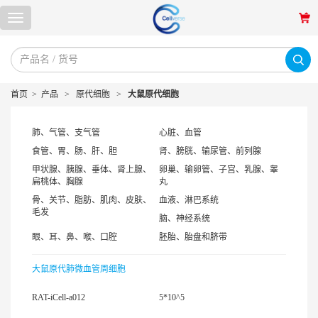
首页
>
产品
>
原代细胞
>
大鼠原代细胞
肺、气管、支气管
心脏、血管
食管、胃、肠、肝、胆
肾、膀胱、输尿管、前列腺
甲状腺、胰腺、垂体、肾上腺、
卵巢、输卵管、子宫、乳腺、睾
扁桃体、胸腺
丸
骨、关节、脂肪、肌肉、皮肤、
血液、淋巴系统
毛发
脑、神经系统
眼、耳、鼻、喉、口腔
胚胎、胎盘和脐带
大鼠原代肺微血管周细胞
RAT-iCell-a012
5*10^5