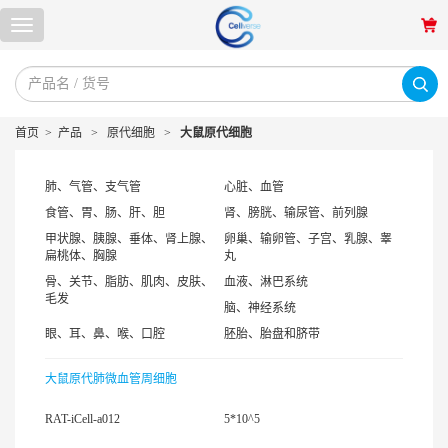
首页
>
产品
>
原代细胞
>
大鼠原代细胞
肺、气管、支气管
心脏、血管
食管、胃、肠、肝、胆
肾、膀胱、输尿管、前列腺
甲状腺、胰腺、垂体、肾上腺、
卵巢、输卵管、子宫、乳腺、睾
扁桃体、胸腺
丸
骨、关节、脂肪、肌肉、皮肤、
血液、淋巴系统
毛发
脑、神经系统
眼、耳、鼻、喉、口腔
胚胎、胎盘和脐带
大鼠原代肺微血管周细胞
RAT-iCell-a012
5*10^5