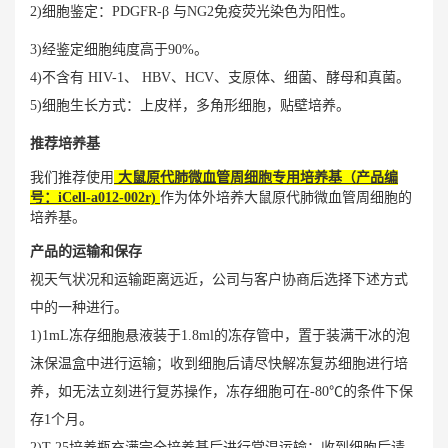
2)细胞鉴定：PDGFR-β 与NG2免疫荧光染色为阳性。
3)经鉴定细胞纯度高于90%。
4)不含有 HIV-1、 HBV、HCV、支原体、细菌、酵母和真菌。
5)细胞生长方式：上皮样，多角形细胞，贴壁培养。
推荐培养基
我们推荐使用
大鼠原代肺微血管周细胞专用培养基
（
产品编
号：iCell-a012-002r)
作为体外培养大鼠原代肺微血管周细胞的
培养基。
产品的运输和保存
视天气状况和运输距离远近，公司与客户协商后选择下述方式
中的一种进行。
1)1mL冻存细胞悬液装于1.8ml的冻存管中，置于装满干冰的泡
沫保温盒中进行运输；收到细胞后请尽快解冻复苏细胞进行培
养，如无法立刻进行复苏操作，冻存细胞可在-80℃的条件下保
存1个月。
2)T-25培养瓶充满完全培养基后进行常温运输；收到细胞后请