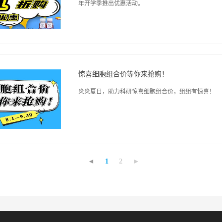
年开学季推出优惠活动。
惊喜细胞组合价等你来抢购！
炎炎夏日，助力科研惊喜细胞组合价，组组有惊喜！
◄
1
2
►