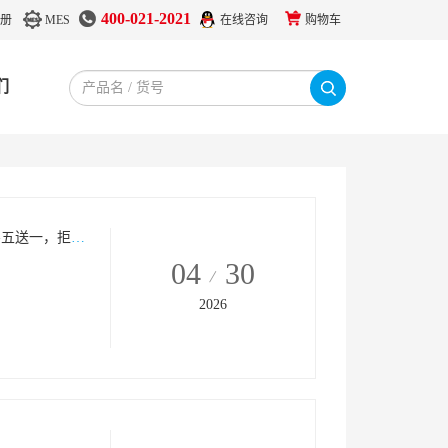
400-021-2021
册
MES
在线咨询
购物车
们
5月爆炸福利来袭！｜永久降价 + 一折风暴 + 买五送一，拒绝花冤枉钱！
04
30
2026